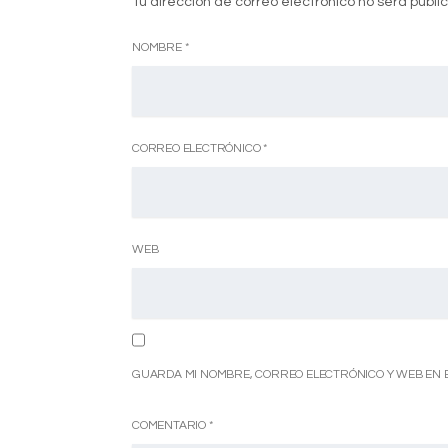
Tu dirección de correo electrónico no será publi
NOMBRE
*
CORREO ELECTRÓNICO
*
WEB
GUARDA MI NOMBRE, CORREO ELECTRÓNICO Y WEB EN 
COMENTARIO
*