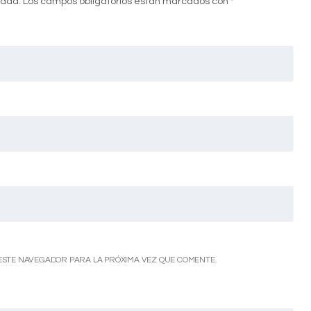
cada.
Los campos obligatorios están marcados con
*
ESTE NAVEGADOR PARA LA PRÓXIMA VEZ QUE COMENTE.